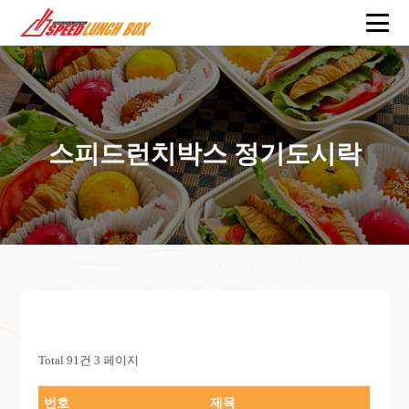
스피드런치박스 정기도시락
Total 91건
3 페이지
번호
제목