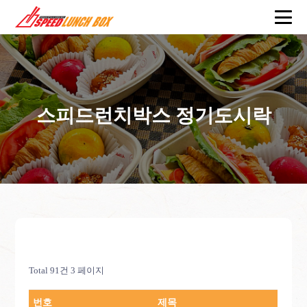
스피드런치박스 정기도시락
Total 91건
3 페이지
번호
제목