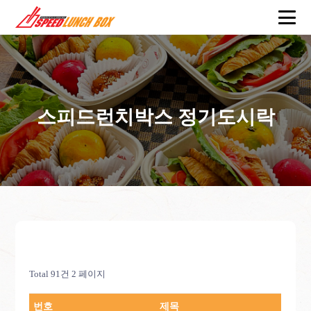
스피드런치박스 정기도시락
Total 91건
2 페이지
번호
제목