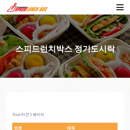
스피드런치박스 정기도시락
Total 91건
5 페이지
번호
제목