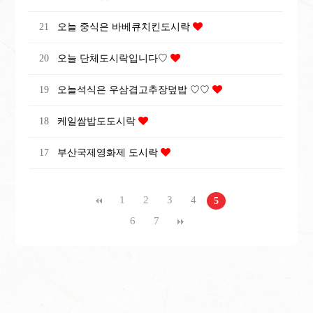
21
오늘 중식은 바베큐치킨도시락
20
오늘 단체도시락입니다♡
19
오늘석식은 우삼겹고추장덮밥 ♡♡
18
케일쌈밥도도시락
17
부산국제영화제 도시락
1
2
3
4
5
6
7